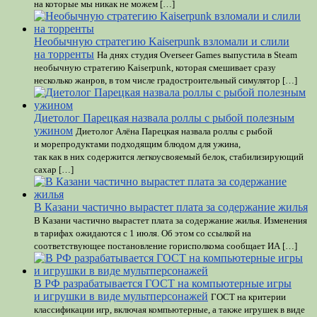
на которые мы никак не можем […]
Необычную стратегию Kaiserpunk взломали и слили
на торренты
На днях студия Overseer Games выпустила в Steam
необычную стратегию Kaiserpunk, которая смешивает сразу
несколько жанров, в том числе градостроительный симулятор […]
Диетолог Парецкая назвала роллы с рыбой полезным
ужином
Диетолог Алёна Парецкая назвала роллы с рыбой
и морепродуктами подходящим блюдом для ужина,
так как в них содержится легкоусвояемый белок, стабилизирующий
сахар […]
В Казани частично вырастет плата за содержание жилья
В Казани частично вырастет плата за содержание жилья. Изменения
в тарифах ожидаются с 1 июля. Об этом со ссылкой на
соответствующее постановление горисполкома сообщает ИА […]
В РФ разрабатывается ГОСТ на компьютерные игры
и игрушки в виде мультперсонажей
ГОСТ на критерии
классификации игр, включая компьютерные, а также игрушек в виде