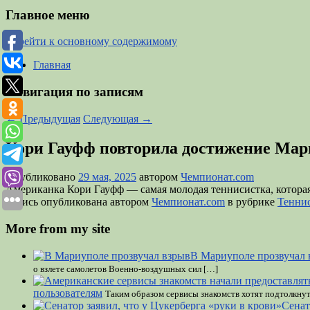
Главное меню
Перейти к основному содержимому
Главная
Навигация по записям
←
Предыдущая
Следующая
→
Кори Гауфф повторила достижение Мар
Опубликовано
29 мая, 2025
автором
Чемпионат.com
Американка Кори Гауфф — самая молодая теннисистка, которая в
Запись опубликована автором
Чемпионат.com
в рубрике
Тенни
More from my site
В Мариуполе прозвучал 
о взлете самолетов Военно-воздушных сил […]
пользователям
Таким образом сервисы знакомств хотят подтолкнут
Сенат