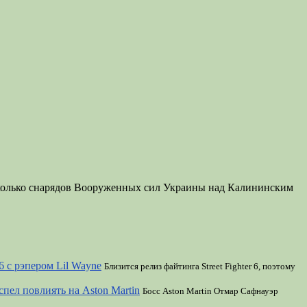
сколько снарядов Вооруженных сил Украины над Калининским
6 с рэпером Lil Wayne
Близится релиз файтинга Street Fighter 6, поэтому
спел повлиять на Aston Martin
Босс Aston Martin Отмар Сафнауэр