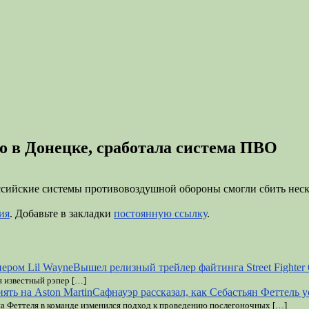
о в Донецке, сработала система ПВО
российские системы противовоздушной обороны смогли сбить не
ия
. Добавьте в закладки
постоянную ссылку
.
Вышел релизный трейлер файтинга Street Fighter 
я известный рэпер […]
Сафнауэр рассказал, как Себастьян Феттель у
на Феттеля в команде изменился подход к проведению послегоночных […]