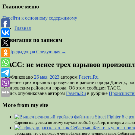
Главное меню
Перейти к основному содержимому
Главная
Навигация по записям
←
Предыдущая
Следующая
→
ТАСС: не менее трех взрывов произошл
Опубликовано
26 мая, 2023
автором
Газета.Ru
Не менее трех взрывов прозвучали в районе города Донецк, 
и Кировским районами города. Об этом сообщает ТАСС.
Запись опубликована автором
Газета.Ru
в рубрике
Происшеств
More from my site
Capcom выпустила по этому случаю особый трейлер, в котором снялс
рассказал, что с приходом четырёхкратного чемпиона мира Себастья