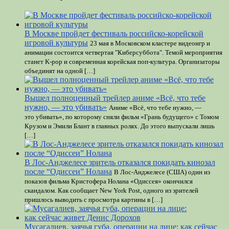
В Москве пройдет фестиваль российско-корейской
игровой культуры
23 мая в Московском кластере видеоигр и
анимации состоится четвертая "Киберсуббота". Темой мероприятия
станет K-pop и современная корейская поп-культура. Организаторы
объединят на одной […]
Вышел полноценный трейлер аниме «Всё, что тебе
нужно, — это убивать»
Аниме «Всё, что тебе нужно, —
это убивать», по которому сняли фильм «Грань будущего» с Томом
Крузом и Эмили Блант в главных ролях. До этого выпускали лишь
[…]
В Лос-Анджелесе зритель отказался покидать кинозал
после “Одиссеи” Нолана
В Лос-Анджелесе (США) один из
показов фильма Кристофера Нолана «Одиссея» окончился
скандалом. Как сообщает New York Post, одного из зрителей
пришлось выводить с просмотра картины в […]
Мусагалиев, заячья губа, операции на лице: как сейчас