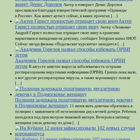
живет Денис Дорохов
Актер и юморист Денис Дорохов
прославился благодаря юмористической программе «Однажды
в России». Как живет артист сейчас, в каких проектах […]
Актер
Гарист полностью отрицает свою вину
Актер «Ленкома»
Андрей Гарист полностью отрицает свою вину в хранении
наркотиков и нападении на девушку, сообщает Telegram-канал SHOT.
Сейчас звезда фильма «Подольские курсанты» находится […]
Академик Горелов назвал способы избежать ОРВИ
летом
В августе заметно выросла заболеваемость острыми
респираторными вирусными инфекциями (ОРВИ). Гриппа пока мало,
а вот другие респираторные вирусы, а также коронавирус пошли
[…]
Полиция задержала похитившую двухлетнюю девочку
в Подмосковье женщину
11 июня мать девочки обратилась в
полицию с заявлением об исчезновении двухлетней дочери. Ребенок
находился под присмотром знакомой матери. Вечером в пятницу
женщина увела девочку из дома […]
На Кубани 12 июня зафиксировали 102 новых случая